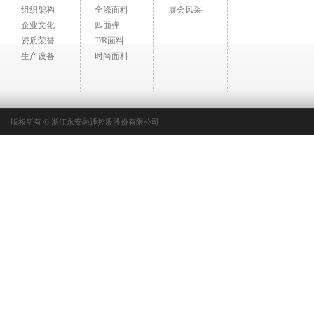
组织架构
全涤面料
展会风采
企业文化
四面弹
资质荣誉
T/R面料
生产设备
时尚面料
版权所有 © 浙江永安融通控股股份有限公司